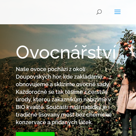
Ovocnářství
Naše ovoce pochází z okolí
Doupovských hor, kde zakládáme,
obnovujeme a sklízíme ovocné sady.
Každoročně se tak těšíme z čerstvé
úrody, kterou zákazníkům nabízíme v
BIO kvalitě. Součástí naší nabídky je i
tradičně lisovaný mošt bez chemické
konzervace a přidaných látek.